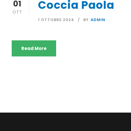
Coccia Paola
01
OTT
1 OTTOBRE 2024
BY
ADMIN
Read More