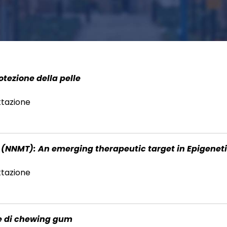
otezione della pelle
ettazione
e (NNMT): An emerging therapeutic target in Epigenet
ettazione
le di chewing gum