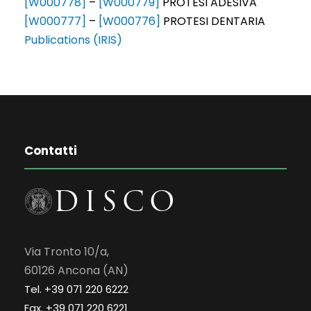
[W000778]
–
[W000779]
PROTESI ADESIVA
[W000777]
–
[W000776]
PROTESI DENTARIA
Publications (IRIS)
Contatti
Via Tronto 10/a,
60126 Ancona (AN)
Tel. +39 071 220 6222
Fax. +39 071 220 6221