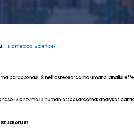
O
–
Biomedical Sciences
zima paraoxonasi-2 nell’osteosarcoma umano: analisi effet
onase-2 enzyme in human osteosarcoma: analyses carried 
t Studiorum