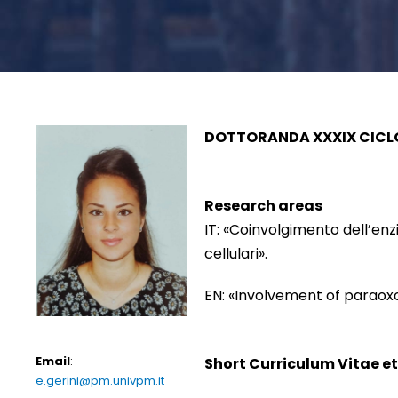
DOTTORANDA XXXIX CICL
Research areas
IT: «Coinvolgimento dell’en
cellulari».
EN: «Involvement of paraox
Email
:
Short Curriculum Vitae e
e.gerini@pm.univpm.it